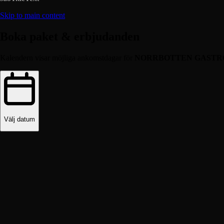
Skip to main content
Boka paket & erbjudanden
Kalendern visar möjliga ankomstdagar för
NORRBOTTEN GAST
Välj datum