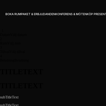
BOKA RUM
PAKET & ERBJUDANDEN
KONFERENS & MÖTEN
KÖP PRESEN
1
1
Datum
Välj datum
2
Rum
Välj rum
3
Tillval
Välj tillval
4
Betalning
Betalning
TITLETEXT
TITLETEXT
subTitleText
subTitleText