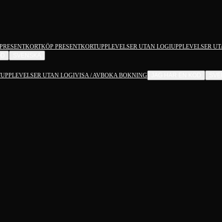
PRESENTKORT
KÖP PRESENTKORT
UPPLEVELSER UTAN LOGI
UPPLEVELSER UT
OD
SVENSKA
T
UPPLEVELSER UTAN LOGI
VISA / AVBOKA BOKNING
JAG HAR EN KOD
SVE